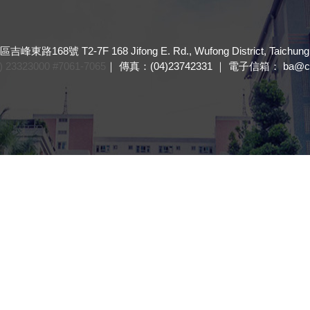
8號 T2-7F 168 Jifong E. Rd., Wufong District, Taichung, 4
23323000 #7061-7065
｜ 傳真：(04)23742331 ｜ 電子信箱： ba@cyu