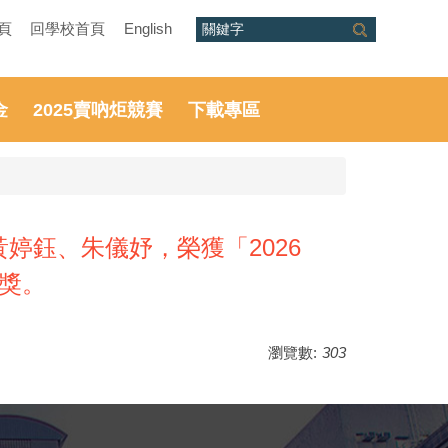
頁
回學校首頁
English
金
2025賣吶炬競賽
下載專區
婷鈺、朱儀妤，榮獲「2026
獎。
瀏覽數:
303