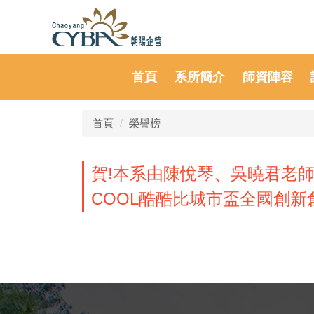
首頁
系所簡介
師資陣容
首頁
榮譽榜
賀!本系由陳悅琴、吳曉君老師
COOL酷酷比城市盃全國創