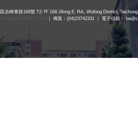
8號 T2-7F 168 Jifong E. Rd., Wufong District, Taichung, 4
23323000 #7061-7065
｜ 傳真：(04)23742331 ｜ 電子信箱： ba@cyu