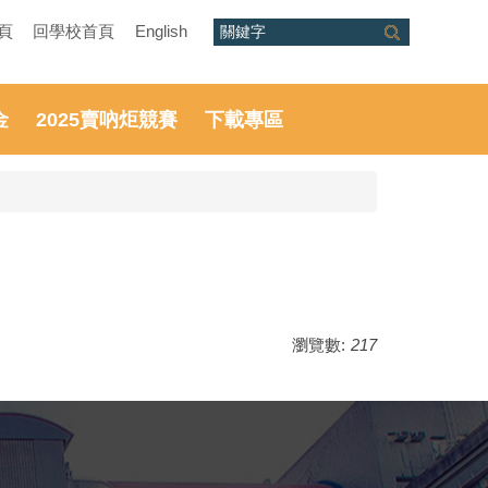
頁
回學校首頁
English
金
2025賣吶炬競賽
下載專區
瀏覽數:
217