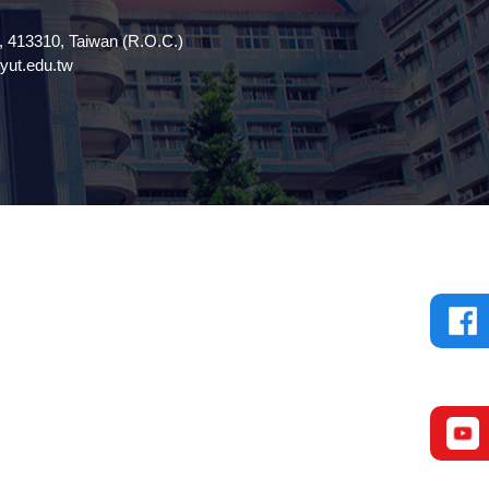
13310, Taiwan (R.O.C.)
t.edu.tw