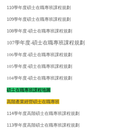
110學年度碩士在職專班課程規劃
109學年度碩士在職專班課程規劃
108學年度-碩士在職專班課程規劃
107學年度-碩士在職專班課程規劃
106學年度-碩士在職專班課程規劃
105學年度-碩士在職專班課程規劃
104學年度-碩士在職專班課程規劃
碩士在職專班課程地圖
高階產業經營碩士在職專班
114學年度高階碩士在職專班課程規劃
113學年度高階碩士在職專班課程規劃