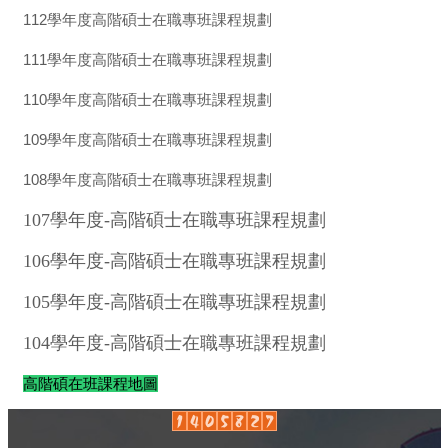
112學年度高階碩士在職專班課程規劃
111學年度高階碩士在職專班課程規劃
110學年度高階碩士在職專班課程規劃
109學年度高階碩士在職專班課程規劃
108學年度高階碩士在職專班課程規劃
107學年度-高階碩士在職專班課程
規劃
106學年度-高階碩士在職專班課程規劃
105學年度-高階碩士在職專班課程規劃
104學年度-高階碩士在職專班課程規劃
高階碩在班課程地圖