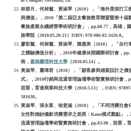
in Cologne, Germany, 20.
林碧月、何昶鴛、黃淑琴（2010），「海外度假打工
與價值」，2010「第二屆亞太餐旅教育聯盟暨第十屆
餐旅產業永續經營學術研討會」，pp.68-77，高雄，
旅學院（2010.05.20-21）ISBN: 978-986-02-3426-8。
廖彩鴛、何昶鴛、黃淑琴、陳惠美（2010），「自行
之體驗價值分析」，2010年健康休閒國際研討會，pp.1
嘉南藥理科技大學
南，
（2010.05.14）。
黃淑琴、蕭瑋君（2010），「顧客參與婚宴設計之價
式」，2010行銷與流通管理論壇學術暨實務研討會，pp.9
苗栗，育達商業科技大學（2010.5.13），ISBN: 978957
581630。
黃淑琴、張永富、徐意涵（2010），「不同消費社會
女性對婚紗攝影消費需求之差異：Kano模式觀點」，2
流通管理論壇學術暨實務研討會，pp.83-98，苗栗，