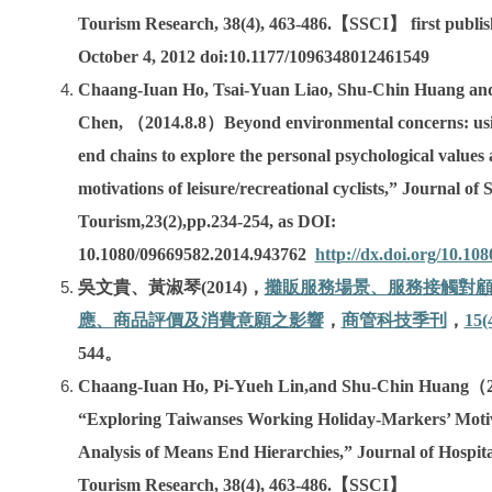
Tourism Research, 38(4), 463-486.【SSCI】 first publis
October 4, 2012 doi:10.1177/1096348012461549
Chaang-Iuan Ho, Tsai-Yuan Liao, Shu-Chin Huang an
Chen, （2014.8.8）Beyond environmental concerns: us
end chains to explore the personal psychological values
motivations of leisure/recreational cyclists,” Journal of 
Tourism,23(2),pp.234-254, as DOI:
http://dx.doi.org/10.10
10.1080/09669582.2014.943762
攤販服務場景、服務接觸對
吳文貴、黃淑琴(2014)，
應、商品評價及消費意願之影響
商管科技季刊
15(
，
，
544。
Chaang-Iuan Ho, Pi-Yueh Lin,and Shu-Chin Huang（
“Exploring Taiwanses Working Holiday-Markers’ Moti
Analysis of Means End Hierarchies,” Journal of Hospita
Tourism Research, 38(4), 463-486.【SSCI】