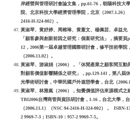
岸經營與管理研討會論文集，pp.61-76，朝陽科技大
院、北京科技大學經濟管理學院，北京（2007.1.26）（N
2416-H-324-002）。
黃淑琴、黄妤婷、周榕琳、黄薏文、楊佩芸、卓益允（2
「顧客參與創新前因之研究：個案研究法」，摘要頁p68，
12，2006第一屆卓越管理國際研討會，修平技術學院
（2006.11.02）。
黃淑琴、游淑娟（2006），「休閒產業之顧客間互動
對顧客價值影響關係之研究」，pp.129-141，第八屆
光學術研討會，中華民國戶外遊憩學會，台北（2006.10
黃淑琴、林雅嵐（2006），知覺價值評估來源模式之
TBI2006台灣商管與資訊研討會，1-16，台北大學，
（2006.11.1）（NSC 94-2416-H-324-002）， ISBN-13
2 9969-7-3；ISBN-10：957-2 9969-7-5。