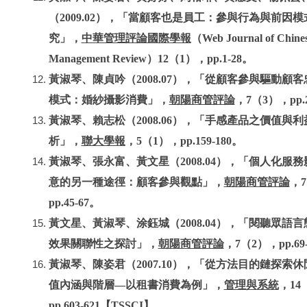
（2009.02），「當顧客也是員工：參與行為與前因
究」，
中華管理評論國際學報
（Web Journal of Chine
Management Review）12（1），pp.1-28。
黃淑琴、陳貞吟（2008.07），「從顧客參與驅動顧
模式：婚紗攝影消費」，
朝陽商管評論
，7（3），pp.2
黃淑琴、賴志松（2008.06），「手感產品之價值與
析」，
聯大學報
，5（1），pp.159-180。
黃淑琴、張永富、黃文星（2008.04），「個人化服
意的另一種途徑：顧客參與觀點」，
朝陽商管評論
，
pp.45-67。
黃文星、黃淑琴、涂鈺城（2008.04），「閱聽眾語
效果關聯性之探討」，
朝陽商管評論
，7（2），pp.69
黃淑琴、陳姿君（2007.10），「從方法目的鏈探索
值內涵與階層—以租書消費為例」，
管理與系統
，14
pp.603-621【TSSCI】。