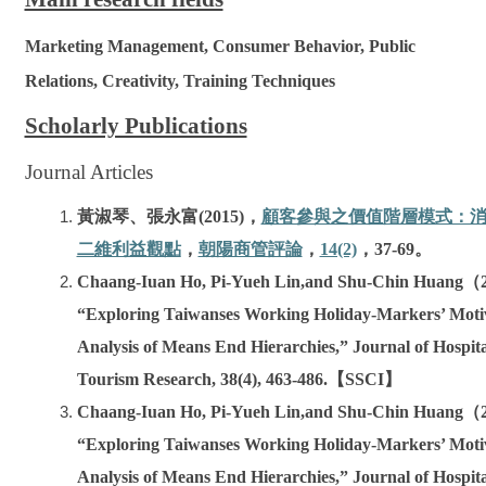
Marketing Management, Consumer Behavior, Public
Relations, Creativity, Training Techniques
Scholarly Publications
Journal Articles
顧客參與之價值階層模式：
黃淑琴、張永富(2015)，
二維利益觀點
朝陽商管評論
14(2)
，
，
，37-69。
Chaang-Iuan Ho, Pi-Yueh Lin,and Shu-Chin Huang（
“Exploring Taiwanses Working Holiday-Markers’ Moti
Analysis of Means End Hierarchies,” Journal of Hospita
Tourism Research, 38(4), 463-486.【SSCI】
Chaang-Iuan Ho, Pi-Yueh Lin,and Shu-Chin Huang（
“Exploring Taiwanses Working Holiday-Markers’ Moti
Analysis of Means End Hierarchies,” Journal of Hospita