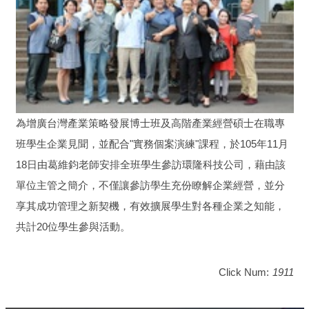
為增廣台灣產業策略發展博士班及高階產業經營碩士在職專
班學生企業見聞，並配合"實務個案演練"課程，於105年11月
18日由葛維鈞老師安排全班學生參訪環隆科技公司，藉由該
單位主管之簡介，不僅讓參訪學生充份瞭解企業經營，並分
享其成功管理之新契機，有效擴展學生對各種企業之知能，
共計20位學生參與活動。
Click Num:
1911