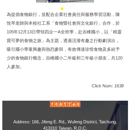
為提倡食物銀行，並配合企業社會責任與服務學習活動，陳
悅琴老師與本校社工系「食物暨社會與文化銀行」合作，於
105年12月13日帶領四企一A全班學，赴吉峰國小，以「精靈
寶可夢的食物之旅」為主題，透過活潑有趣之行動劇演出，
吸引國小學童興趣與熱烈參與，有效傳達珍惜食物及多給予
少的食物銀行概念，吉峰國小二年級和三年級小朋友，共120
人參加。
Click Num:
1638
Address: 168, Jifeng E. Rd., Wufeng District, Taichung,
413310 Taiwan, R.O.C.